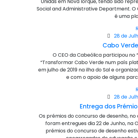
Unidas em Nova Iorque, tendo sido repr
Social and Administrative Department. 
é uma pla
Posted
28 de Julh
on
Cabo Verde
O CEO da Cabeólica participou no
“Transformar Cabo Verde num país plat
em julho de 2019 na ilha do Sal e organi
e com o apoio de alguns parc
Posted
28 de Julh
on
Entrega dos Prémi
Os prémios do concurso de desenho, no 
foram entregues dia 22 de Junho, na 
prémios do concurso de desenho estiv