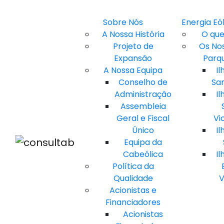
Sobre Nós
Energia Eó
A Nossa História
O que
Projeto de
Os No
Expansão
Parq
A Nossa Equipa
Il
Conselho de
Sa
Administração
Il
Assembleia
Geral e Fiscal
Vi
Único
Il
Equipa da
Cabeólica
Il
Política da
Qualidade
V
Acionistas e
Financiadores
Acionistas