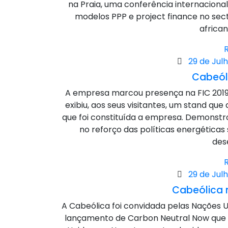
na Praia, uma conferência internacional
modelos PPP e project finance no se
african
Posted
29 de Julh
on
Cabeóli
A empresa marcou presença na FIC 2019,
exibiu, aos seus visitantes, um stand qu
que foi constituída a empresa. Demonst
no reforço das políticas energética
des
Posted
29 de Julh
on
Cabeólica 
A Cabeólica foi convidada pelas Nações 
lançamento de Carbon Neutral Now que 