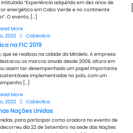
 intitulada “Experiência adquirida em dez anos de
ctor energético em Cabo Verde e no continente
P
o”. O evento, […]
p
Read More
o, 2022
Cabéolica
ca na FIC 2019
 que se realizou na cidade da Mindelo. A empresa
e destacou os marcos anuais desde 2009, altura em
rou assim ter desempenhado um papel importante
s sustentáveis implementadas no país, com um
empenho […]
Read More
o, 2022
Cabéolica
nas Nações Unidas
Unidas, para participar como oradora no evento de
decorreu dia 22 de Setembro na sede das Nações