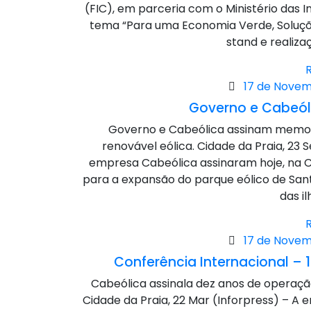
(FIC), em parceria com o Ministério das I
tema “Para uma Economia Verde, Soluçõ
stand e realiza
Posted
17 de Novem
on
Governo e Cabeó
Governo e Cabeólica assinam memor
renovável eólica. Cidade da Praia, 23
empresa Cabeólica assinaram hoje, na 
para a expansão do parque eólico de Sa
das il
Posted
17 de Novem
on
Conferência Internacional –
Cabeólica assinala dez anos de operaç
Cidade da Praia, 22 Mar (Inforpress) – A 