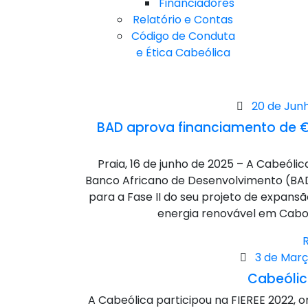
Financiadores
Relatório e Contas
Código de Conduta
e Ética Cabeólica
Posted
20 de Jun
on
BAD aprova financiamento de €
Praia, 16 de junho de 2025 – A Cabeól
Banco Africano de Desenvolvimento (BAD
para a Fase II do seu projeto de expans
energia renovável em Cabo V
Posted
3 de Març
on
Cabeólic
A Cabeólica participou na FIEREE 2022, 