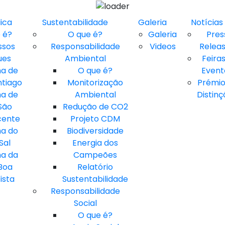
lica
Sustentabilidade
Galeria
Notícias
 é?
O que é?
Galeria
Pres
ssos
Responsabilidade
Videos
Relea
ues
Ambiental
Feiras
ha de
O que é?
Event
ntiago
Monitorização
Prémio
ha de
Ambiental
Distinç
São
Redução de CO2
cente
Projeto CDM
ha do
Biodiversidade
Sal
Energia dos
ha da
Campeões
Boa
Relatório
ista
Sustentabilidade
Responsabilidade
Social
O que é?