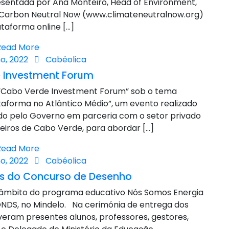
esentada por Ana Monteiro, Head of Environment,
O Carbon Neutral Now (www.climateneutralnow.org)
taforma online […]
Read More
o, 2022
Cabéolica
 Investment Forum
 “Cabo Verde Investment Forum” sob o tema
aforma no Atlântico Médio”, um evento realizado
zado pelo Governo em parceria com o setor privado
eiros de Cabo Verde, para abordar […]
Read More
o, 2022
Cabéolica
os do Concurso de Desenho
âmbito do programa educativo Nós Somos Energia
ONDS, no Mindelo. Na cerimónia de entrega dos
eram presentes alunos, professores, gestores,