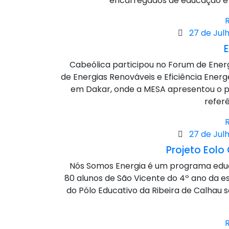
encarregados de educação e 
Posted
27 de Julh
on
E
Cabeólica participou no Forum de Energ
de Energias Renováveis e Eficiência Ener
em Dakar, onde a MESA apresentou o p
referê
Posted
27 de Julh
on
Projeto Eol
Nós Somos Energia é um programa educa
80 alunos de São Vicente do 4º ano da 
do Pólo Educativo da Ribeira de Calhau s